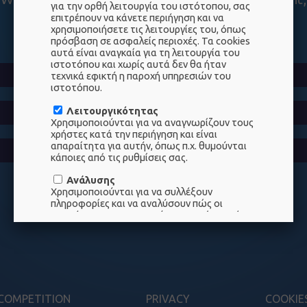
για την ορθή λειτουργία του ιστότοπου, σας
I become a devil, again". Who said that?
επιτρέπουν να κάνετε περιήγηση και να
χρησιμοποιήσετε τις λειτουργίες του, όπως
πρόσβαση σε ασφαλείς περιοχές. Τα cookies
αυτά είναι αναγκαία για τη λειτουργία του
ιστοτόπου και χωρίς αυτά δεν θα ήταν
Athanasios Diakos
τεχνικά εφικτή η παροχή υπηρεσιών του
ιστοτόπου.
George Karaiskakis
Λειτουργικότητας
Χρησιμοποιούνται για να αναγνωρίζουν τους
χρήστες κατά την περιήγηση και είναι
απαραίτητα για αυτήν, όπως π.χ. θυμούνται
Markos Botsaris
κάποιες από τις ρυθμίσεις σας.
Ανάλυσης
Χρησιμοποιούνται για να συλλέξουν
πληροφορίες και να αναλύσουν πώς οι
επισκέπτες χρησιμοποιούν τον ιστότοπο (για
παράδειγμα τις κινήσεις από και προς αυτόν,
τις συνολικές πωλήσεις μέσω του ιστότοπου,
τις σελίδες που έχουν την πιο συχνή
επισκεψιμότητα και αυτές που παρουσιάζουν
λάθη) ώστε να βελτιώνουμε συνεχώς την
εμπειρία αγορών στον ιστότοπό μας. Όλες οι
πληροφορίες που συλλέγονται από τα
COMPETITION
PRIVACY
COOKIE