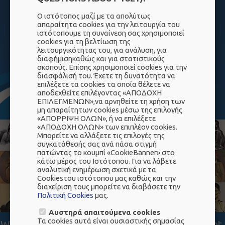
ABOUT
1821
Ο ιστότοπος μαζί με τα απολύτως
απαραίτητα cookies για την λειτουργία του
ιστότοπουμε τη συναίνεση σας χρησιμοποιεί
cookies για τη βελτίωση της
λειτουργικότητας του, για ανάλυση, για
διαφήμισηκαθώς και για στατιστικούς
σκοπούς. Επίσης χρησιμοποιεί cookies για την
διασφάλισή του. Έχετε τη δυνατότητα να
1
2
3
4
5
6
7
επιλέξετε τα cookies τα οποία θέλετε να
αποδεχθείτε επιλέγοντας «ΑΠΟΔΟΧΗ
8
9
10
ΕΠΙΛΕΓΜΕΝΩΝ»,να αρνηθείτε τη χρήση των
μη απαραίτητων cookies μέσω της επιλογής
«ΑΠΟΡΡΙΨΗ ΟΛΩΝ», ή να επιλέξετε
«ΑΠΟΔΟΧΗ ΟΛΩΝ» των επιπλέον cookies.
Μπορείτε να αλλάξετε τις επιλογές της
συγκατάθεσής σας ανά πάσα στιγμή
πατώντας το κουμπί «CookieBanner» στο
κάτω μέρος του Ιστότοπου. Για να λάβετε
αναλυτική ενημέρωση σχετικά με τα
Cookiesτου ιστότοπου μας καθώς και την
διαχείριση τους μπορείτε να διαβάσετε την
Πολιτική Cookies
μας.
Αυστηρά απαιτούμενα cookies
Τα cookies αυτά είναι ουσιαστικής σημασίας
When I want, I become an angel and when I want,